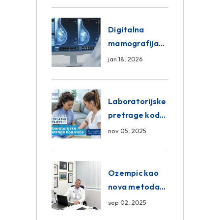
ASA Medical
Group
Digitalna
mamografija
Sarajevo –
jan 18, 2026
Pregled
Eurofarm
Centar
Laboratorijske
Poliklinika
pretrage kod
kuće – novo u
nov 05, 2025
Eurofam
Centar
Poliklinici
Ozempic kao
nova metoda
mršavljenja: da
sep 02, 2025
ili ne?