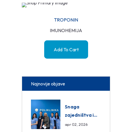
TROPONIN
IMUNOHEMIJA
Add To Cart
Najnovije objave
Snaga
zajedništva i
razmjena
apr 02, 2026
znanja unutar