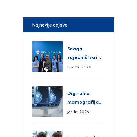
Najnovije objave
Snaga
zajedništva i
razmjena
apr 02, 2026
znanja unutar
ASA Medical
Group
Digitalna
mamografija
Sarajevo –
jan 18, 2026
Pregled
Eurofarm
Centar