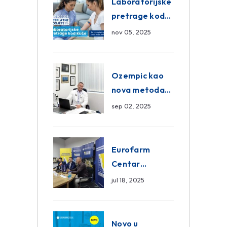
Laboratorijske
Poliklinika
pretrage kod
kuće – novo u
nov 05, 2025
Eurofam
Centar
Poliklinici
Ozempic kao
nova metoda
mršavljenja: da
sep 02, 2025
ili ne?
Eurofarm
Centar
Poliklinika i
jul 18, 2025
ASA CENTRAL
osiguranje novi
sponzori
Novo u