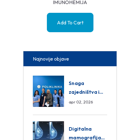
IMUNOHEMIJA
Add To Cart
Najnovije objave
Snaga
zajedništva i
razmjena
apr 02, 2026
znanja unutar
ASA Medical
Group
Digitalna
mamografija