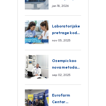
Sarajevo –
jan 18, 2026
Pregled
Eurofarm
Centar
Laboratorijske
Poliklinika
pretrage kod
kuće – novo u
nov 05, 2025
Eurofam
Centar
Poliklinici
Ozempic kao
nova metoda
mršavljenja: da
sep 02, 2025
ili ne?
Eurofarm
Centar