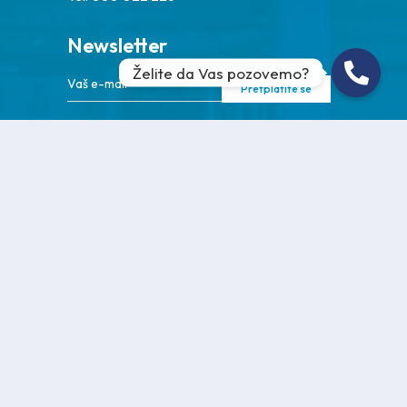
Newsletter
Želite da Vas pozovemo?
Pretplatite se
Zapratite nas
Službenik za zaštitu ličnih
podataka
(DPO) dostupan putem:
Email:
szzp.efc@eurofarm.ba