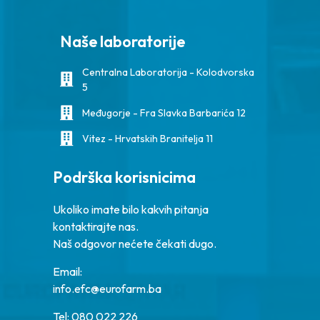
Naše laboratorije
Centralna Laboratorija - Kolodvorska
5
Međugorje - Fra Slavka Barbarića 12
Vitez - Hrvatskih Branitelja 11
Podrška korisnicima
Ukoliko imate bilo kakvih pitanja
kontaktirajte nas.
Naš odgovor nećete čekati dugo.
Email:
info.efc@eurofarm.ba
Tel: 080 022 226