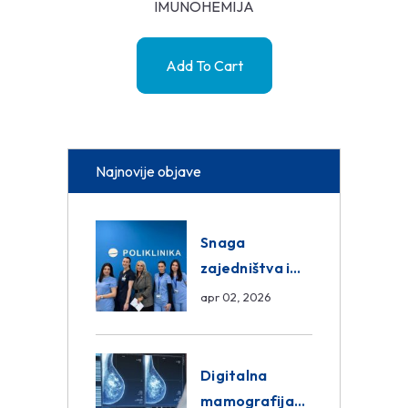
IMUNOHEMIJA
Add To Cart
Najnovije objave
Snaga
zajedništva i
razmjena
apr 02, 2026
znanja unutar
ASA Medical
Group
Digitalna
mamografija