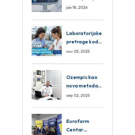
Sarajevo –
jan 18, 2026
Pregled
Eurofarm
Centar
Laboratorijske
Poliklinika
pretrage kod
kuće – novo u
nov 05, 2025
Eurofam
Centar
Poliklinici
Ozempic kao
nova metoda
mršavljenja: da
sep 02, 2025
ili ne?
Eurofarm
Centar