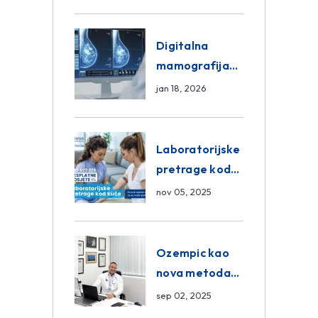
znanja unutar
ASA Medical
Group
Digitalna
mamografija
Sarajevo –
jan 18, 2026
Pregled
Eurofarm
Centar
Laboratorijske
Poliklinika
pretrage kod
kuće – novo u
nov 05, 2025
Eurofam
Centar
Poliklinici
Ozempic kao
nova metoda
mršavljenja: da
sep 02, 2025
ili ne?