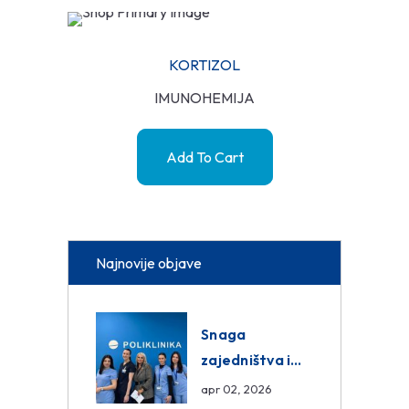
KORTIZOL
IMUNOHEMIJA
Add To Cart
Najnovije objave
Snaga
zajedništva i
razmjena
apr 02, 2026