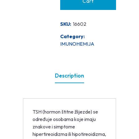
Cart
SKU:
16602
Category:
IMUNOHEMIJA
Description
TSH (hormon štitne žlijezde) se
određuje osobama koje imaju
znakove i simptome
hipertireoidizma ili hipotireoidizma,