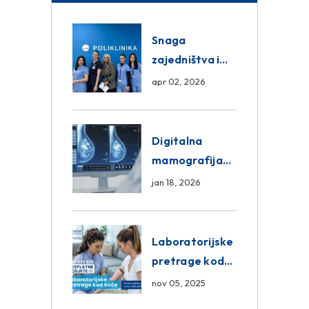
Snaga
zajedništva i
razmjena
apr 02, 2026
znanja unutar
ASA Medical
Group
Digitalna
mamografija
Sarajevo –
jan 18, 2026
Pregled
Eurofarm
Centar
Laboratorijske
Poliklinika
pretrage kod
kuće – novo u
nov 05, 2025
Eurofam