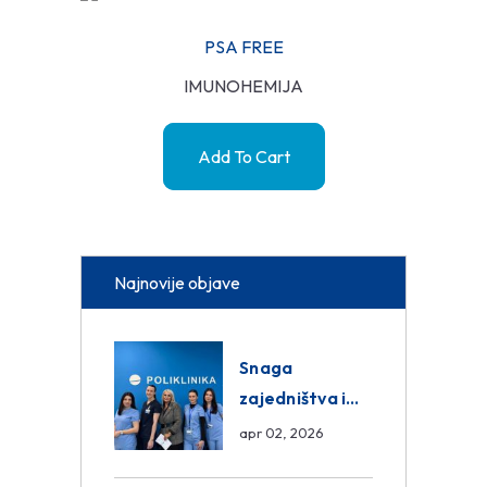
PSA FREE
IMUNOHEMIJA
Add To Cart
Najnovije objave
Snaga
zajedništva i
razmjena
apr 02, 2026
znanja unutar