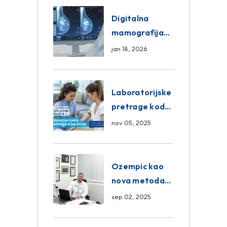
ASA Medical
Group
Digitalna
mamografija
Sarajevo –
jan 18, 2026
Pregled
Eurofarm
Centar
Laboratorijske
Poliklinika
pretrage kod
kuće – novo u
nov 05, 2025
Eurofam
Centar
Poliklinici
Ozempic kao
nova metoda
mršavljenja: da
sep 02, 2025
ili ne?