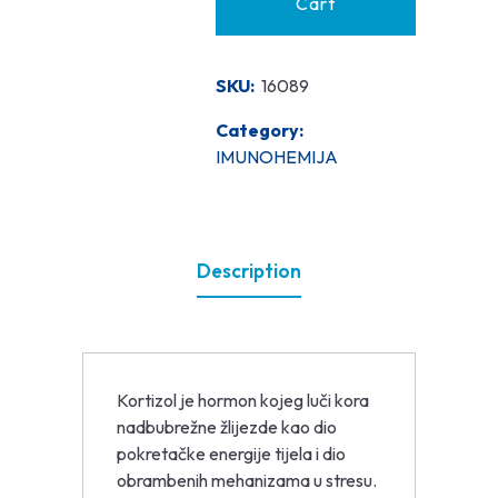
Cart
SKU:
16089
Category:
IMUNOHEMIJA
Description
Kortizol je hormon kojeg luči kora
nadbubrežne žlijezde kao dio
pokretačke energije tijela i dio
obrambenih mehanizama u stresu.