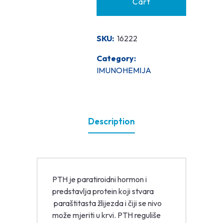
Cart
SKU:
16222
Category:
IMUNOHEMIJA
Description
PTH je paratiroidni hormon i
predstavlja protein koji stvara
paraštitasta žlijezda i čiji se nivo
može mjeriti u krvi. PTH reguliše