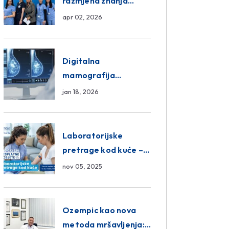
razmjena znanja
unutar ASA Medical
apr 02, 2026
Group
Digitalna
mamografija
Sarajevo – Pregled
jan 18, 2026
Eurofarm Centar
Poliklinika
Laboratorijske
pretrage kod kuće –
novo u Eurofam
nov 05, 2025
Centar Poliklinici
Ozempic kao nova
metoda mršavljenja: