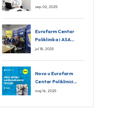
da ili ne?
sep 02, 2025
Eurofarm Centar
Poliklinika i ASA
CENTRAL osiguranje
jul 18, 2025
novi sponzori
Košarkaškog saveza
BiH
Novo u Eurofarm
Centar Poliklinici
Tuzla – opća, dječija i
maj 16, 2025
kardiovaskularna
hirurgija