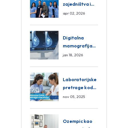
zajedništva i
razmjena
apr 02, 2026
znanja unutar
ASA Medical
Group
Digitalna
mamografija
Sarajevo –
jan 18, 2026
Pregled
Eurofarm
Centar
Laboratorijske
Poliklinika
pretrage kod
kuće – novo u
nov 05, 2025
Eurofam
Centar
Poliklinici
Ozempic kao