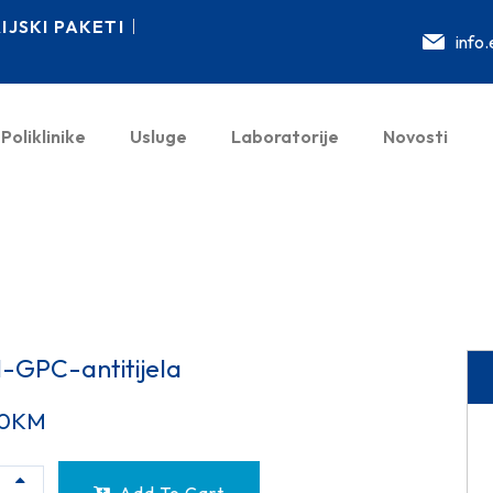
JSKI PAKETI
info
Poliklinike
Usluge
Laboratorije
Novosti
-GPC-antitijela
0
KM