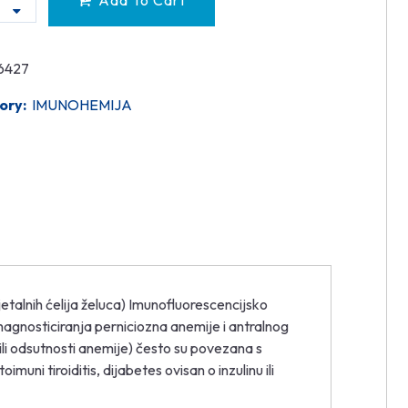
Add To Cart
6427
ory:
IMUNOHEMIJA
jetalnih ćelija želuca) Imunofluorescencijsko
dihagnosticiranja perniciozna anemije i antralnog
i ili odsutnosti anemije) često su povezana s
uni tiroiditis, dijabetes ovisan o inzulinu ili