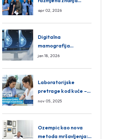
razmjena znanja
unutar ASA Medical
apr 02, 2026
Group
Digitalna
mamografija
Sarajevo – Pregled
jan 18, 2026
Eurofarm Centar
Poliklinika
Laboratorijske
pretrage kod kuće –
novo u Eurofam
nov 05, 2025
Centar Poliklinici
Ozempic kao nova
metoda mršavljenja: