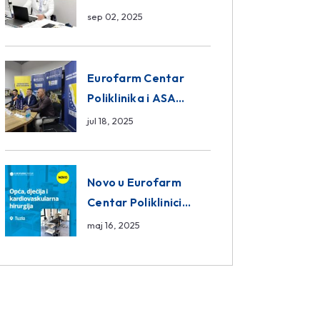
da ili ne?
sep 02, 2025
Eurofarm Centar
Poliklinika i ASA
CENTRAL osiguranje
jul 18, 2025
novi sponzori
Košarkaškog saveza
BiH
Novo u Eurofarm
Centar Poliklinici
Tuzla – opća, dječija i
maj 16, 2025
kardiovaskularna
hirurgija