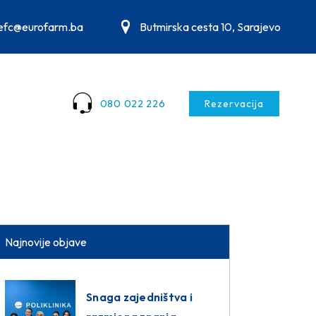
.efc@eurofarm.ba
Butmirska cesta 10, Sarajevo
080 022 226
Rezervacija
Najnovije objave
Snaga zajedništva i