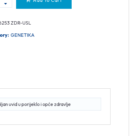
Add To Cart
6253 ZDR-USL
ory:
GENETIKA
an uvid u porijeklo i opće zdravlje