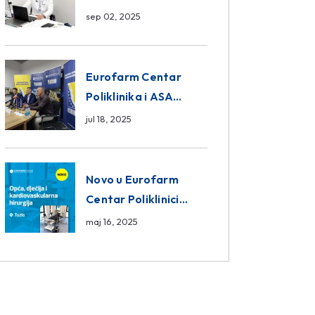
da ili ne?
sep 02, 2025
Eurofarm Centar
Poliklinika i ASA
CENTRAL osiguranje
jul 18, 2025
novi sponzori
Košarkaškog saveza
BiH
Novo u Eurofarm
Centar Poliklinici
Tuzla – opća, dječija i
maj 16, 2025
kardiovaskularna
hirurgija