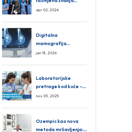
razmjena znanja
unutar ASA Medical
apr 02, 2026
Group
Digitalna
mamografija
Sarajevo – Pregled
jan 18, 2026
Eurofarm Centar
Poliklinika
Laboratorijske
pretrage kod kuće –
novo u Eurofam
nov 05, 2025
Centar Poliklinici
Ozempic kao nova
metoda mršavljenja: