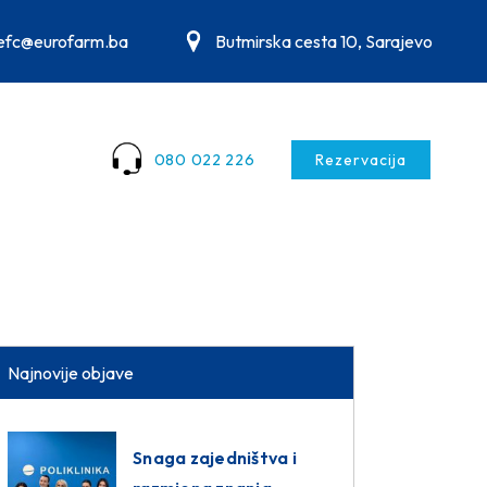
.efc@eurofarm.ba
Butmirska cesta 10, Sarajevo
080 022 226
Rezervacija
Najnovije objave
Snaga zajedništva i