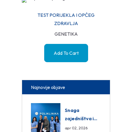
TEST PORIJEKLA I OPĆEG
ZDRAVLJA
GENETIKA
Add To Cart
Najnovije objave
Snaga
zajedništva i
razmjena
apr 02, 2026