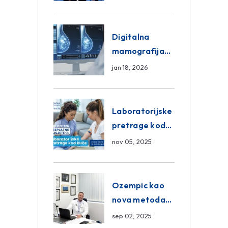
znanja unutar
ASA Medical
Group
Digitalna
mamografija
Sarajevo –
jan 18, 2026
Pregled
Eurofarm
Centar
Laboratorijske
Poliklinika
pretrage kod
kuće – novo u
nov 05, 2025
Eurofam
Centar
Poliklinici
Ozempic kao
nova metoda
mršavljenja: da
sep 02, 2025