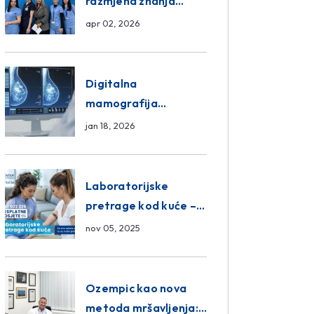
razmjena znanja
unutar ASA Medical
apr 02, 2026
Group
Digitalna
mamografija
Sarajevo – Pregled
jan 18, 2026
Eurofarm Centar
Poliklinika
Laboratorijske
pretrage kod kuće –
novo u Eurofam
nov 05, 2025
Centar Poliklinici
Ozempic kao nova
metoda mršavljenja: