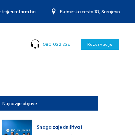
.efc@eurofarm.ba
Butmirska cesta 10, Sarajevo
080 022 226
Rezervacija
Najnovije objave
Snaga zajedništva i