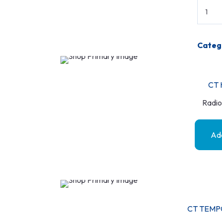
Categ
CT 
Radio
Add
CT TEMP