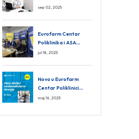
da ili ne?
sep 02, 2025
Eurofarm Centar
Poliklinika i ASA
CENTRAL osiguranje
jul 18, 2025
novi sponzori
Košarkaškog saveza
BiH
Novo u Eurofarm
Centar Poliklinici
Tuzla – opća, dječija i
maj 16, 2025
kardiovaskularna
hirurgija