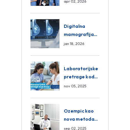
razmjena
apr 02, 2026
znanja unutar
ASA Medical
Group
Digitalna
mamografija
Sarajevo –
jan 18, 2026
Pregled
Eurofarm
Centar
Laboratorijske
Poliklinika
pretrage kod
kuće – novo u
nov 05, 2025
Eurofam
Centar
Poliklinici
Ozempic kao
nova metoda
mršavljenja: da
sep 02, 2025