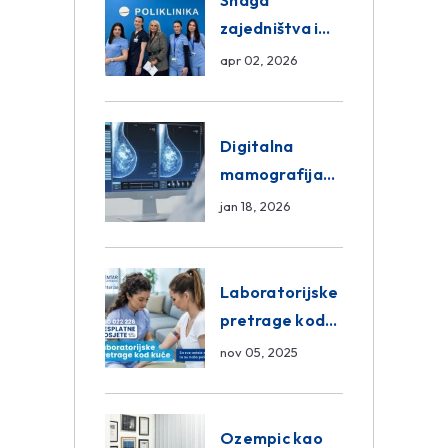
Snaga
zajedništva i
razmjena
apr 02, 2026
znanja unutar
ASA Medical
Group
Digitalna
mamografija
Sarajevo –
jan 18, 2026
Pregled
Eurofarm
Centar
Laboratorijske
Poliklinika
pretrage kod
kuće – novo u
nov 05, 2025
Eurofam
Centar
Poliklinici
Ozempic kao