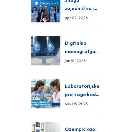
Snaga
zajedništva i
razmjena
apr 02, 2026
znanja unutar
ASA Medical
Group
Digitalna
mamografija
Sarajevo –
jan 18, 2026
Pregled
Eurofarm
Centar
Laboratorijske
Poliklinika
pretrage kod
kuće – novo u
nov 05, 2025
Eurofam
Centar
Poliklinici
Ozempic kao