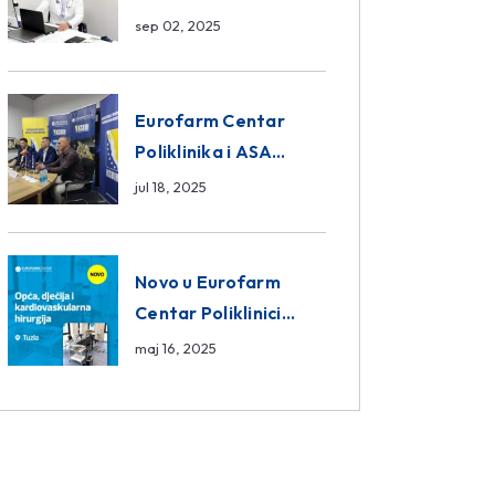
da ili ne?
sep 02, 2025
Eurofarm Centar
Poliklinika i ASA
CENTRAL osiguranje
jul 18, 2025
novi sponzori
Košarkaškog saveza
BiH
Novo u Eurofarm
Centar Poliklinici
Tuzla – opća, dječija i
maj 16, 2025
kardiovaskularna
hirurgija