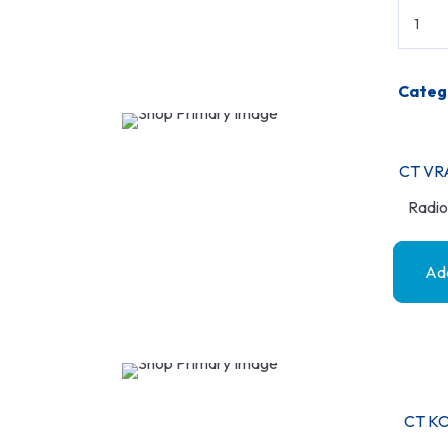
Categ
CT VR
Radio
Add
CT KO