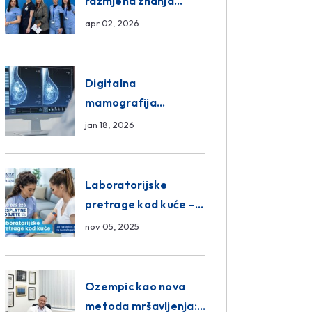
razmjena znanja
unutar ASA Medical
apr 02, 2026
Group
Digitalna
mamografija
Sarajevo – Pregled
jan 18, 2026
Eurofarm Centar
Poliklinika
Laboratorijske
pretrage kod kuće –
novo u Eurofam
nov 05, 2025
Centar Poliklinici
Ozempic kao nova
metoda mršavljenja: