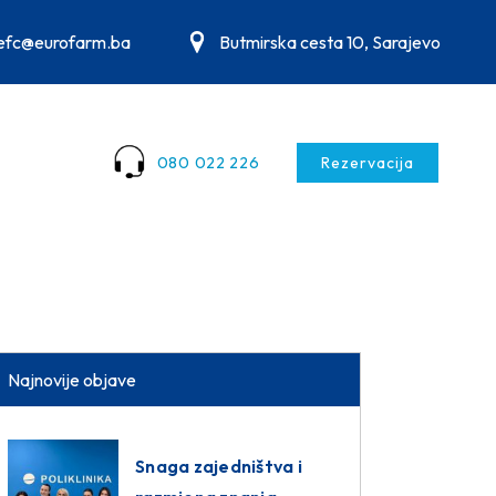
.efc@eurofarm.ba
Butmirska cesta 10, Sarajevo
080 022 226
Rezervacija
Najnovije objave
Snaga zajedništva i