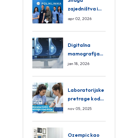
Snaga
zajedništva i
razmjena
apr 02, 2026
znanja unutar
ASA Medical
Group
Digitalna
mamografija
Sarajevo –
jan 18, 2026
Pregled
Eurofarm
Centar
Laboratorijske
Poliklinika
pretrage kod
kuće – novo u
nov 05, 2025
Eurofam
Centar
Poliklinici
Ozempic kao