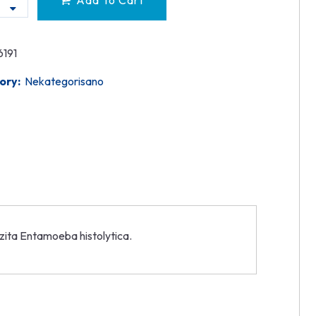
Add To Cart
6191
ory:
Nekategorisano
zita Entamoeba histolytica.