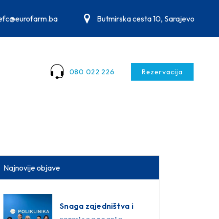
.efc@eurofarm.ba
Butmirska cesta 10, Sarajevo
080 022 226
Rezervacija
Najnovije objave
Snaga zajedništva i