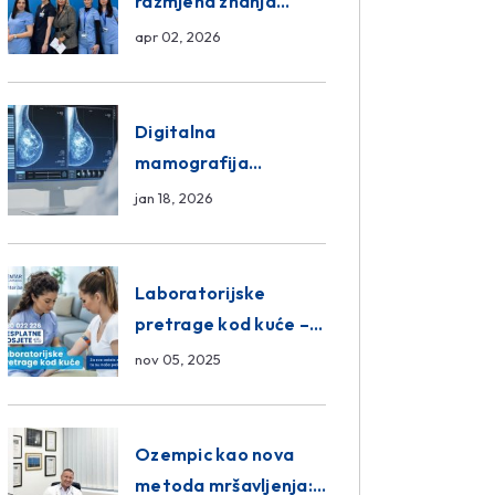
razmjena znanja
unutar ASA Medical
apr 02, 2026
Group
Digitalna
mamografija
Sarajevo – Pregled
jan 18, 2026
Eurofarm Centar
Poliklinika
Laboratorijske
pretrage kod kuće –
novo u Eurofam
nov 05, 2025
Centar Poliklinici
Ozempic kao nova
metoda mršavljenja: