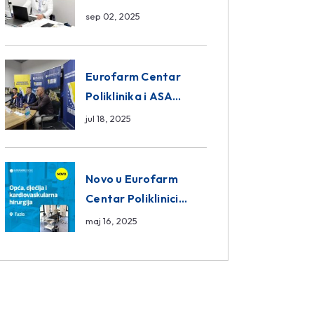
da ili ne?
sep 02, 2025
Eurofarm Centar
Poliklinika i ASA
CENTRAL osiguranje
jul 18, 2025
novi sponzori
Košarkaškog saveza
BiH
Novo u Eurofarm
Centar Poliklinici
Tuzla – opća, dječija i
maj 16, 2025
kardiovaskularna
hirurgija