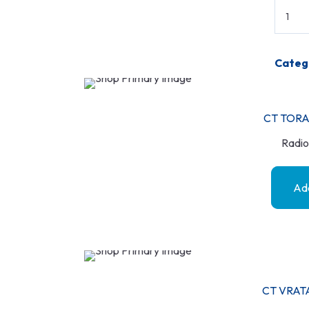
Categ
CT TORA
Radio
Add
CT VRAT