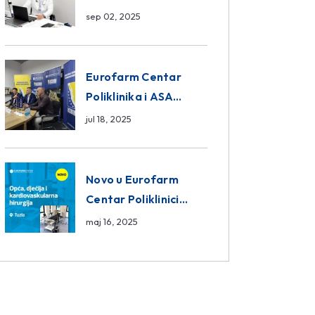
da ili ne?
sep 02, 2025
Eurofarm Centar
Poliklinika i ASA
CENTRAL osiguranje
jul 18, 2025
novi sponzori
Košarkaškog saveza
BiH
Novo u Eurofarm
Centar Poliklinici
Tuzla – opća, dječija i
maj 16, 2025
kardiovaskularna
hirurgija