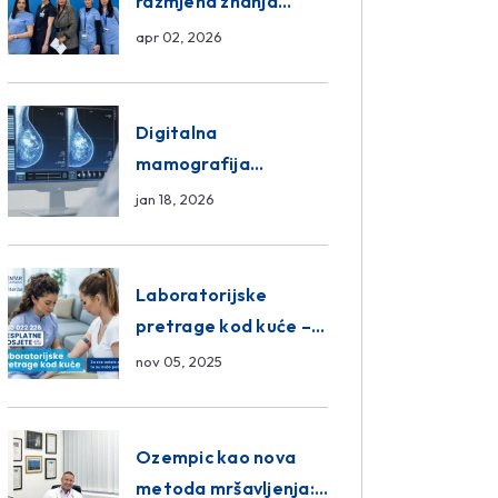
razmjena znanja
unutar ASA Medical
apr 02, 2026
Group
Digitalna
mamografija
Sarajevo – Pregled
jan 18, 2026
Eurofarm Centar
Poliklinika
Laboratorijske
pretrage kod kuće –
novo u Eurofam
nov 05, 2025
Centar Poliklinici
Ozempic kao nova
metoda mršavljenja: