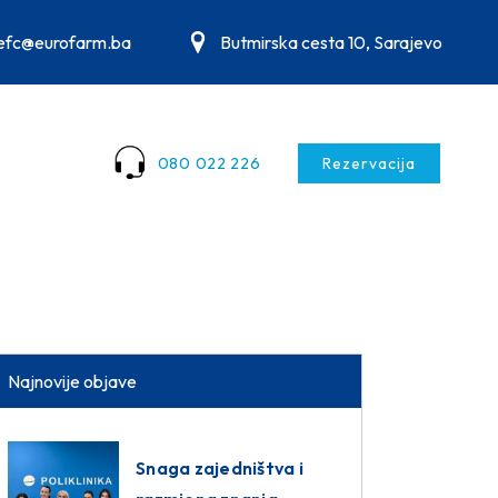
.efc@eurofarm.ba
Butmirska cesta 10, Sarajevo
080 022 226
Rezervacija
Najnovije objave
Snaga zajedništva i