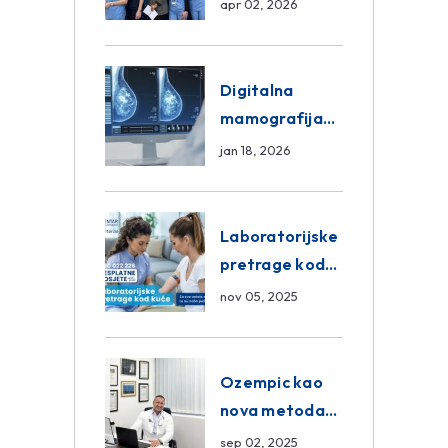
razmjena
apr 02, 2026
znanja unutar
ASA Medical
Group
Digitalna
mamografija
Sarajevo –
jan 18, 2026
Pregled
Eurofarm
Centar
Laboratorijske
Poliklinika
pretrage kod
kuće – novo u
nov 05, 2025
Eurofam
Centar
Poliklinici
Ozempic kao
nova metoda
mršavljenja: da
sep 02, 2025