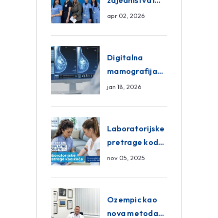
zajedništva i
razmjena
apr 02, 2026
znanja unutar
ASA Medical
Group
Digitalna
mamografija
Sarajevo –
jan 18, 2026
Pregled
Eurofarm
Centar
Laboratorijske
Poliklinika
pretrage kod
kuće – novo u
nov 05, 2025
Eurofam
Centar
Poliklinici
Ozempic kao
nova metoda