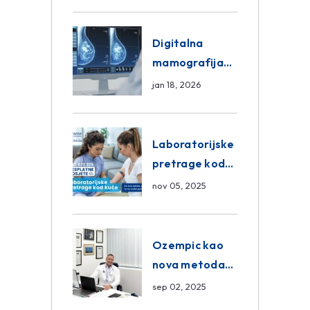
znanja unutar
ASA Medical
Group
Digitalna
mamografija
Sarajevo –
jan 18, 2026
Pregled
Eurofarm
Centar
Laboratorijske
Poliklinika
pretrage kod
kuće – novo u
nov 05, 2025
Eurofam
Centar
Poliklinici
Ozempic kao
nova metoda
mršavljenja: da
sep 02, 2025
ili ne?