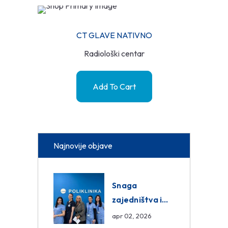
CT GLAVE NATIVNO
Radiološki centar
Add To Cart
Najnovije objave
Snaga
zajedništva i
razmjena
apr 02, 2026