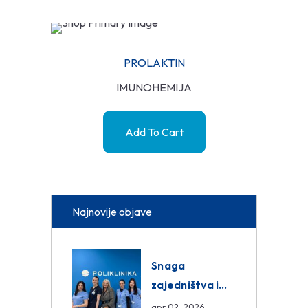
PROLAKTIN
IMUNOHEMIJA
Add To Cart
Najnovije objave
Snaga
zajedništva i
razmjena
apr 02, 2026