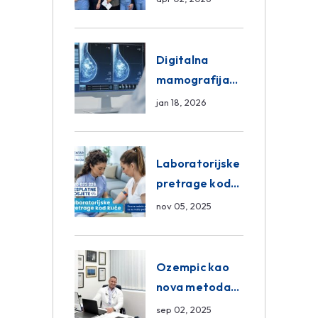
znanja unutar
ASA Medical
Group
Digitalna
mamografija
Sarajevo –
jan 18, 2026
Pregled
Eurofarm
Centar
Laboratorijske
Poliklinika
pretrage kod
kuće – novo u
nov 05, 2025
Eurofam
Centar
Poliklinici
Ozempic kao
nova metoda
mršavljenja: da
sep 02, 2025