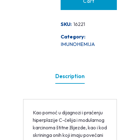
Cart
SKU:
16221
Category:
IMUNOHEMIJA
Description
Kao pomoć u dijagnozi i praćenju
hiperplazije C-ćelija i modularnog
karcinoma štitne žlijezde, kao i kod
skrininga onih koji imaju povećani