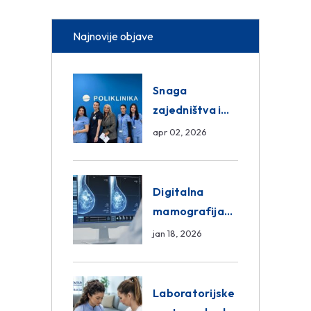
Najnovije objave
Snaga
zajedništva i
razmjena
apr 02, 2026
znanja unutar
ASA Medical
Group
Digitalna
mamografija
Sarajevo –
jan 18, 2026
Pregled
Eurofarm
Centar
Laboratorijske
Poliklinika