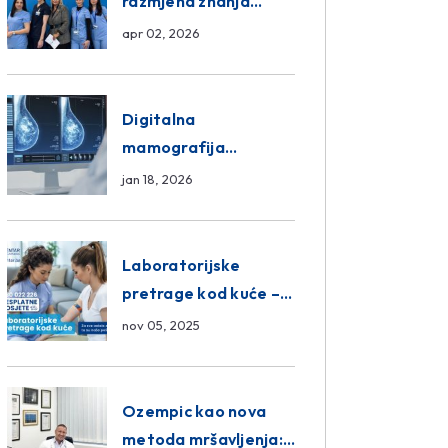
razmjena znanja
unutar ASA Medical
apr 02, 2026
Group
Digitalna
mamografija
Sarajevo – Pregled
jan 18, 2026
Eurofarm Centar
Poliklinika
Laboratorijske
pretrage kod kuće –
novo u Eurofam
nov 05, 2025
Centar Poliklinici
Ozempic kao nova
metoda mršavljenja: