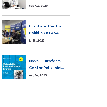
da ili ne?
sep 02, 2025
Eurofarm Centar
Poliklinika i ASA
CENTRAL osiguranje
jul 18, 2025
novi sponzori
Košarkaškog saveza
BiH
Novo u Eurofarm
Centar Poliklinici
Tuzla – opća, dječija i
maj 16, 2025
kardiovaskularna
hirurgija