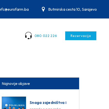
.efc@eurofarm.ba
Butmirska cesta 10, Sarajevo
080 022 226
Rezervacija
Najnovije objave
Snaga zajedništva i