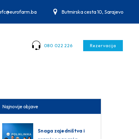
.efc@eurofarm.ba
Butmirska cesta 10, Sarajevo
080 022 226
Rezervacija
Najnovije objave
Snaga zajedništva i