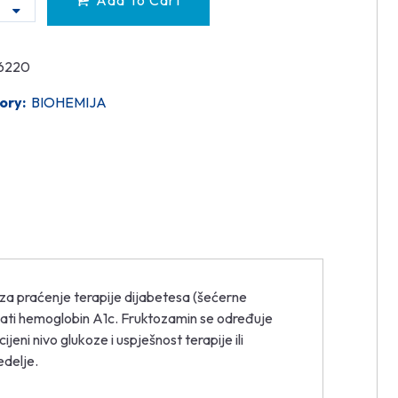
Add To Cart
6220
ory:
BIOHEMIJA
 za praćenje terapije dijabetesa (šećerne
vati hemoglobin A1c. Fruktozamin se određuje
eni nivo glukoze i uspješnost terapije ili
edelje.