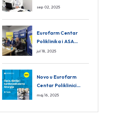
da ili ne?
sep 02, 2025
Eurofarm Centar
Poliklinika i ASA
CENTRAL osiguranje
jul 18, 2025
novi sponzori
Košarkaškog saveza
BiH
Novo u Eurofarm
Centar Poliklinici
Tuzla – opća, dječija i
maj 16, 2025
kardiovaskularna
hirurgija