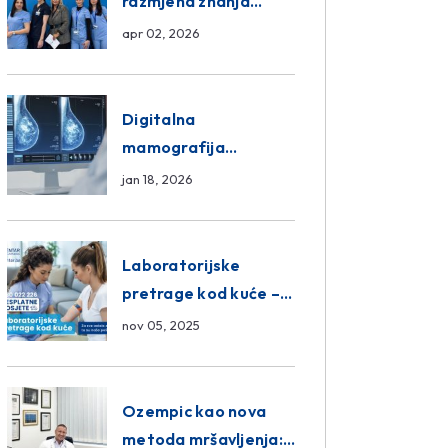
razmjena znanja
unutar ASA Medical
apr 02, 2026
Group
Digitalna
mamografija
Sarajevo – Pregled
jan 18, 2026
Eurofarm Centar
Poliklinika
Laboratorijske
pretrage kod kuće –
novo u Eurofam
nov 05, 2025
Centar Poliklinici
Ozempic kao nova
metoda mršavljenja: