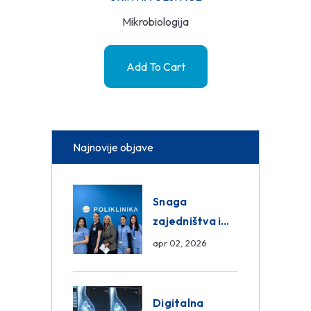
Mikrobiologija
Add To Cart
Najnovije objave
Snaga
zajedništva i
razmjena
apr 02, 2026
znanja unutar
ASA Medical
Group
Digitalna