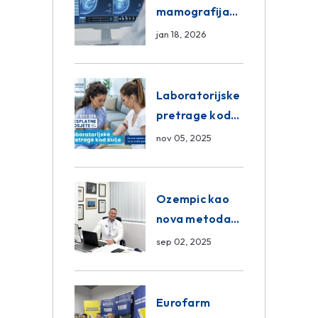
mamografija
Sarajevo –
jan 18, 2026
Pregled
Eurofarm
Centar
Laboratorijske
Poliklinika
pretrage kod
kuće – novo u
nov 05, 2025
Eurofam
Centar
Poliklinici
Ozempic kao
nova metoda
mršavljenja: da
sep 02, 2025
ili ne?
Eurofarm