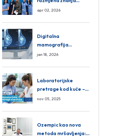
razmjena znanja
unutar ASA Medical
apr 02, 2026
Group
Digitalna
mamografija
Sarajevo – Pregled
jan 18, 2026
Eurofarm Centar
Poliklinika
Laboratorijske
pretrage kod kuće –
novo u Eurofam
nov 05, 2025
Centar Poliklinici
Ozempic kao nova
metoda mršavljenja: