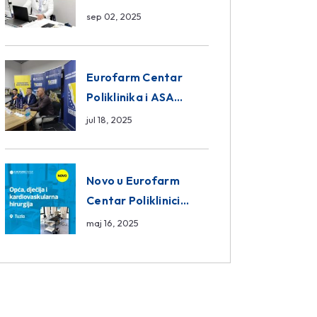
da ili ne?
sep 02, 2025
Eurofarm Centar
Poliklinika i ASA
CENTRAL osiguranje
jul 18, 2025
novi sponzori
Košarkaškog saveza
BiH
Novo u Eurofarm
Centar Poliklinici
Tuzla – opća, dječija i
maj 16, 2025
kardiovaskularna
hirurgija