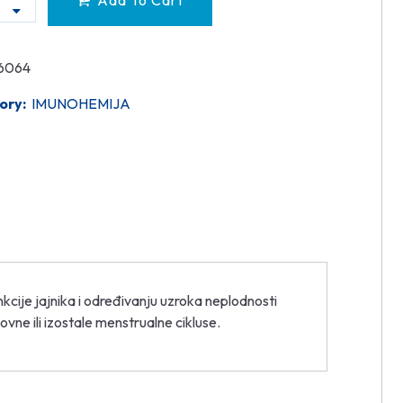
Add To Cart
6064
ory:
IMUNOHEMIJA
nkcije jajnika i određivanju uzroka neplodnosti
vne ili izostale menstrualne cikluse.