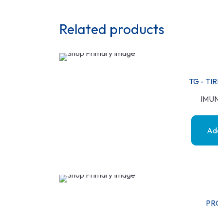
Related products
TG - T
IMU
Add
PR