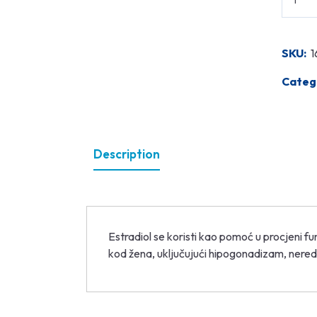
SKU:
1
Categ
Description
Estradiol se koristi kao pomoć u procjeni fu
kod žena, uključujući hipogonadizam, neredo