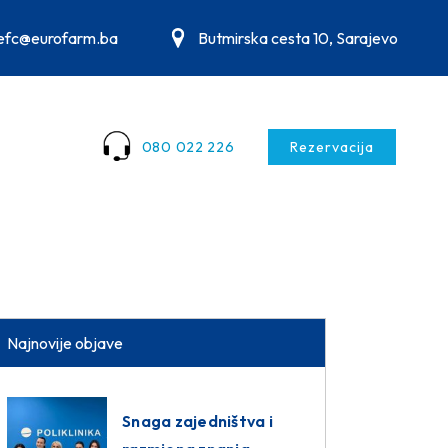
.efc@eurofarm.ba
Butmirska cesta 10, Sarajevo
080 022 226
Rezervacija
Najnovije objave
Snaga zajedništva i