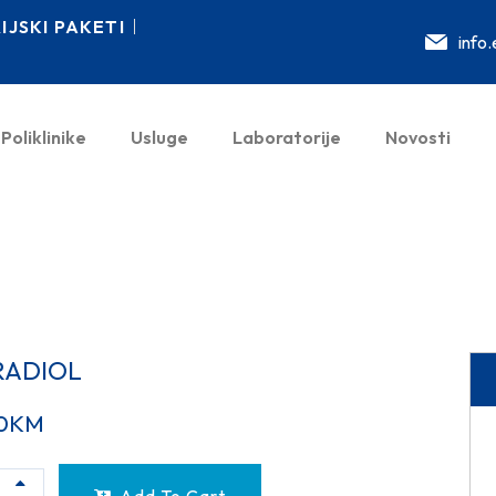
JSKI PAKETI
info
Poliklinike
Usluge
Laboratorije
Novosti
RADIOL
0
KM