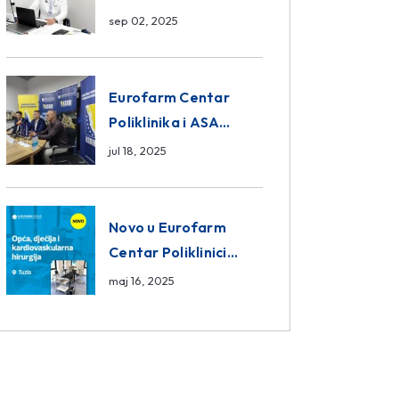
da ili ne?
sep 02, 2025
Eurofarm Centar
Poliklinika i ASA
CENTRAL osiguranje
jul 18, 2025
novi sponzori
Košarkaškog saveza
BiH
Novo u Eurofarm
Centar Poliklinici
Tuzla – opća, dječija i
maj 16, 2025
kardiovaskularna
hirurgija