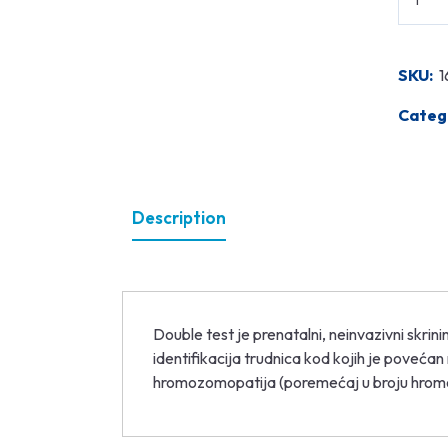
SKU:
1
Categ
Description
Double test je prenatalni, neinvazivni skrinin
identifikacija trudnica kod kojih je poveća
hromozomopatija (poremećaj u broju hro