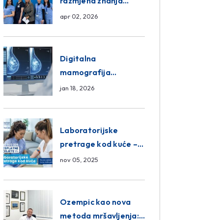
razmjena znanja
unutar ASA Medical
apr 02, 2026
Group
Digitalna
mamografija
Sarajevo – Pregled
jan 18, 2026
Eurofarm Centar
Poliklinika
Laboratorijske
pretrage kod kuće –
novo u Eurofam
nov 05, 2025
Centar Poliklinici
Ozempic kao nova
metoda mršavljenja: