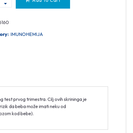
Add To Cart
6160
ory:
IMUNOHEMIJA
g test prvog trimestra. Cilj ovih skrininga je
n rizik da beba može imati neku od
mozom kod bebe).