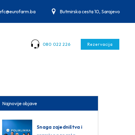
.efc@eurofarm.ba
Butmirska cesta 10, Sarajevo
080 022 226
Rezervacija
Najnovije objave
Snaga zajedništva i