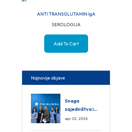
ANTI TRANSGLUTAMIN IgA
SEROLOGIJA
Add To Cart
Najnovije objave
Snaga
zajedništva i
razmjena
apr 02, 2026
znanja unutar