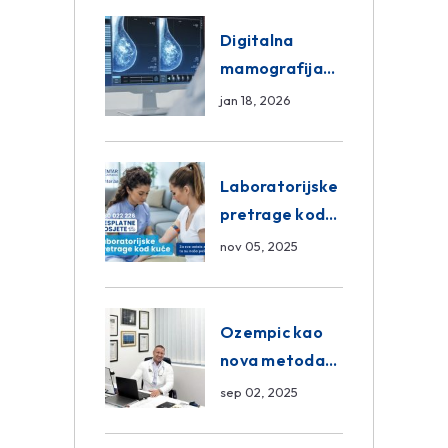
ASA Medical
Group
Digitalna
mamografija
Sarajevo –
jan 18, 2026
Pregled
Eurofarm
Centar
Laboratorijske
Poliklinika
pretrage kod
kuće – novo u
nov 05, 2025
Eurofam
Centar
Poliklinici
Ozempic kao
nova metoda
mršavljenja: da
sep 02, 2025
ili ne?