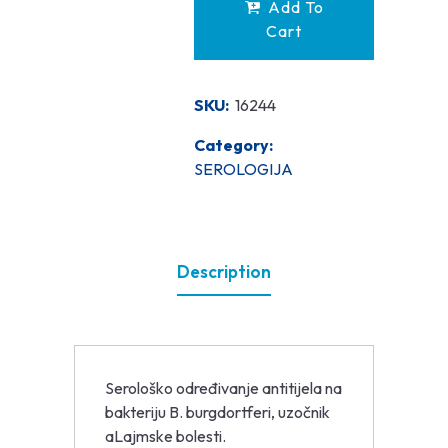
Add To
Cart
SKU:
16244
Category:
SEROLOGIJA
Description
Serološko određivanje antitijela na
bakteriju B. burgdortferi, uzočnik
aLajmske bolesti.