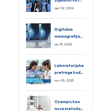
zajedništva i
razmjena
apr 02, 2026
znanja unutar
ASA Medical
Group
Digitalna
mamografija
Sarajevo –
jan 18, 2026
Pregled
Eurofarm
Centar
Laboratorijske
Poliklinika
pretrage kod
kuće – novo u
nov 05, 2025
Eurofam
Centar
Poliklinici
Ozempic kao
nova metoda