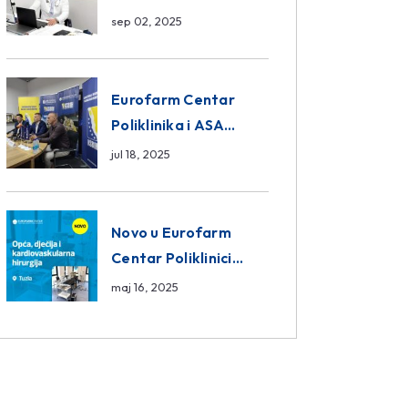
da ili ne?
sep 02, 2025
Eurofarm Centar
Poliklinika i ASA
CENTRAL osiguranje
jul 18, 2025
novi sponzori
Košarkaškog saveza
BiH
Novo u Eurofarm
Centar Poliklinici
Tuzla – opća, dječija i
maj 16, 2025
kardiovaskularna
hirurgija