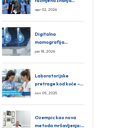
razmjena znanja
unutar ASA Medical
apr 02, 2026
Group
Digitalna
mamografija
Sarajevo – Pregled
jan 18, 2026
Eurofarm Centar
Poliklinika
Laboratorijske
pretrage kod kuće –
novo u Eurofam
nov 05, 2025
Centar Poliklinici
Ozempic kao nova
metoda mršavljenja: