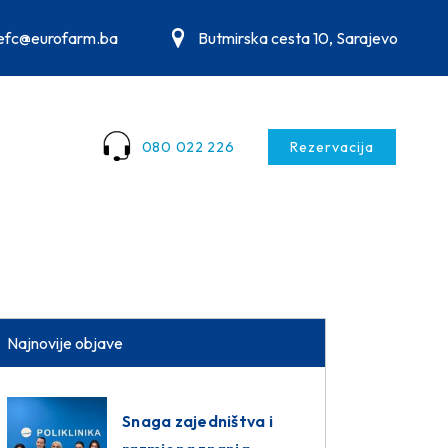
.efc@eurofarm.ba
Butmirska cesta 10, Sarajevo
080 022 226
Rezervacija
Najnovije objave
Snaga zajedništva i