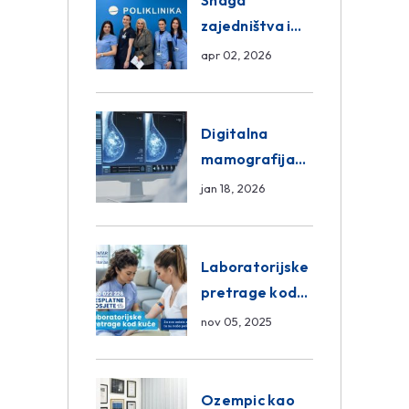
Snaga
zajedništva i
razmjena
apr 02, 2026
znanja unutar
ASA Medical
Group
Digitalna
mamografija
Sarajevo –
jan 18, 2026
Pregled
Eurofarm
Centar
Laboratorijske
Poliklinika
pretrage kod
kuće – novo u
nov 05, 2025
Eurofam
Centar
Poliklinici
Ozempic kao