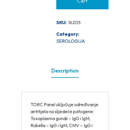
Cart
SKU:
16205
Category:
SEROLOGIJA
Description
TORC Panel uključuje određivanje
antitijela na slijedeće patogene:
Toxoplasma gondii – IgG i IgM,
Rubella – IgG i IgM, CMV – IgG i