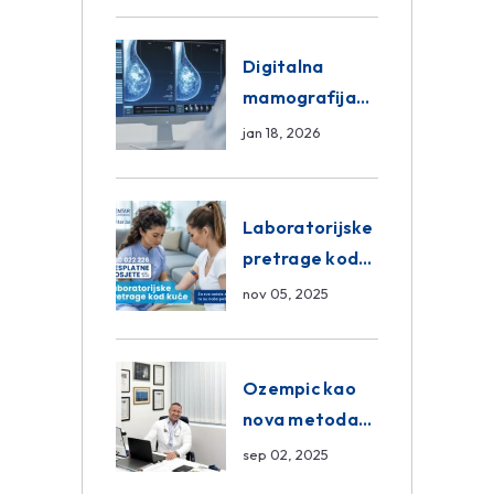
ASA Medical
Group
Digitalna
mamografija
Sarajevo –
jan 18, 2026
Pregled
Eurofarm
Centar
Laboratorijske
Poliklinika
pretrage kod
kuće – novo u
nov 05, 2025
Eurofam
Centar
Poliklinici
Ozempic kao
nova metoda
mršavljenja: da
sep 02, 2025
ili ne?