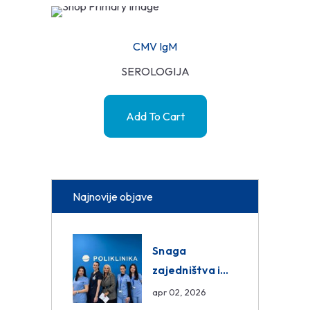
CMV IgM
SEROLOGIJA
Add To Cart
Najnovije objave
Snaga
zajedništva i
razmjena
apr 02, 2026
znanja unutar