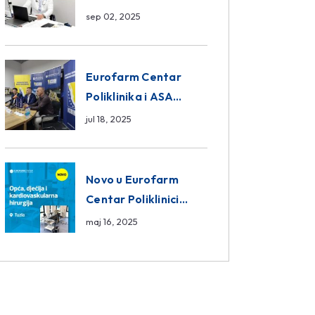
da ili ne?
sep 02, 2025
Eurofarm Centar
Poliklinika i ASA
CENTRAL osiguranje
jul 18, 2025
novi sponzori
Košarkaškog saveza
BiH
Novo u Eurofarm
Centar Poliklinici
Tuzla – opća, dječija i
maj 16, 2025
kardiovaskularna
hirurgija