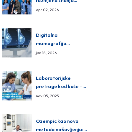
razmjena znanja
unutar ASA Medical
apr 02, 2026
Group
Digitalna
mamografija
Sarajevo – Pregled
jan 18, 2026
Eurofarm Centar
Poliklinika
Laboratorijske
pretrage kod kuće –
novo u Eurofam
nov 05, 2025
Centar Poliklinici
Ozempic kao nova
metoda mršavljenja: