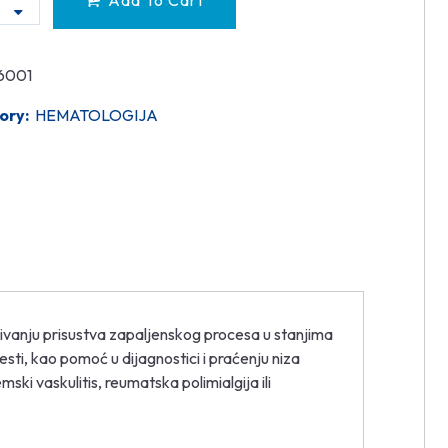
Add To Cart
6001
ory:
HEMATOLOGIJA
ivanju prisustva zapaljenskog procesa u stanjima
esti, kao pomoć u dijagnostici i praćenju niza
emski vaskulitis, reumatska polimialgija ili