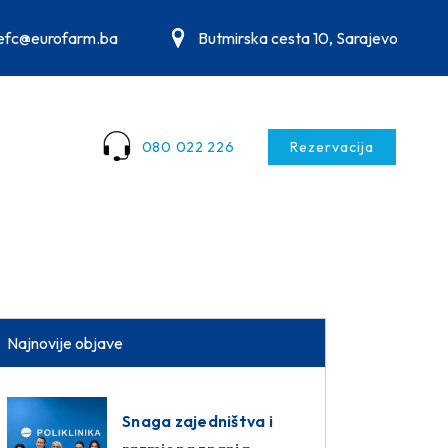
.efc@eurofarm.ba
Butmirska cesta 10, Sarajevo
080 022 226
Rezervacija
Najnovije objave
Snaga zajedništva i