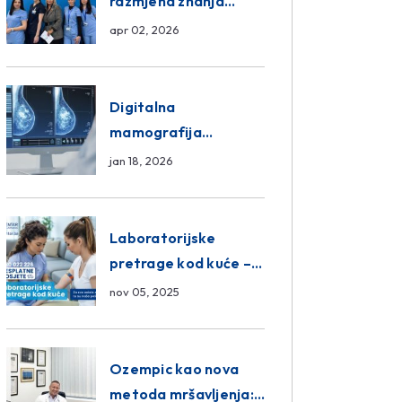
razmjena znanja
unutar ASA Medical
apr 02, 2026
Group
Digitalna
mamografija
Sarajevo – Pregled
jan 18, 2026
Eurofarm Centar
Poliklinika
Laboratorijske
pretrage kod kuće –
novo u Eurofam
nov 05, 2025
Centar Poliklinici
Ozempic kao nova
metoda mršavljenja: