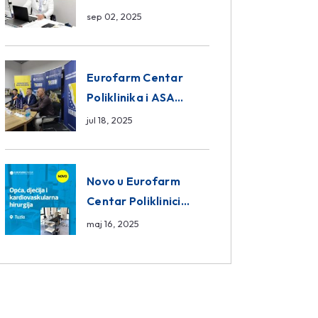
da ili ne?
sep 02, 2025
Eurofarm Centar
Poliklinika i ASA
CENTRAL osiguranje
jul 18, 2025
novi sponzori
Košarkaškog saveza
BiH
Novo u Eurofarm
Centar Poliklinici
Tuzla – opća, dječija i
maj 16, 2025
kardiovaskularna
hirurgija