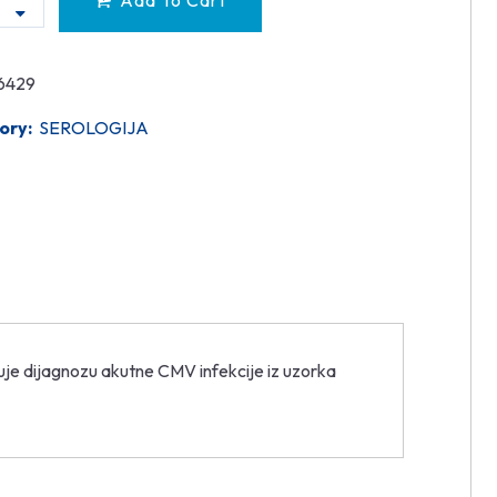
Add To Cart
6429
ory:
SEROLOGIJA
je dijagnozu akutne CMV infekcije iz uzorka