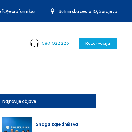
.efc@eurofarm.ba
Butmirska cesta 10, Sarajevo
080 022 226
Rezervacija
Najnovije objave
Snaga zajedništva i