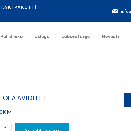
JSKI PAKETI
info
Poliklinike
Usluge
Laboratorije
Novosti
EOLA AVIDITET
0
KM