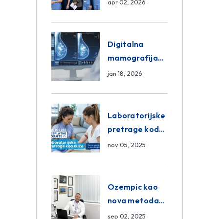
razmjena
apr 02, 2026
znanja unutar
ASA Medical
Group
Digitalna
mamografija
Sarajevo –
jan 18, 2026
Pregled
Eurofarm
Centar
Laboratorijske
Poliklinika
pretrage kod
kuće – novo u
nov 05, 2025
Eurofam
Centar
Poliklinici
Ozempic kao
nova metoda
mršavljenja: da
sep 02, 2025