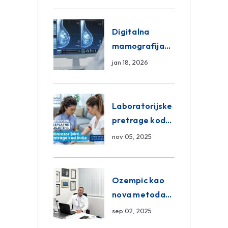
znanja unutar
ASA Medical
Group
Digitalna
mamografija
Sarajevo –
jan 18, 2026
Pregled
Eurofarm
Centar
Laboratorijske
Poliklinika
pretrage kod
kuće – novo u
nov 05, 2025
Eurofam
Centar
Poliklinici
Ozempic kao
nova metoda
mršavljenja: da
sep 02, 2025
ili ne?