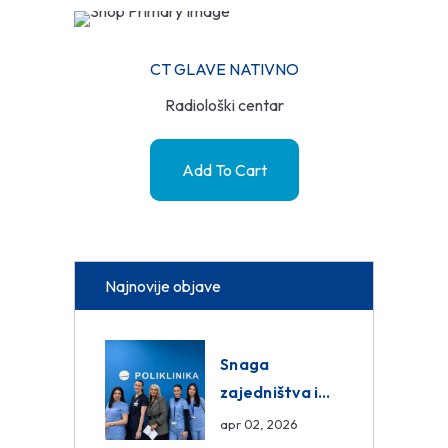
CT GLAVE NATIVNO
Radiološki centar
Add To Cart
Najnovije objave
Snaga
zajedništva i
razmjena
apr 02, 2026