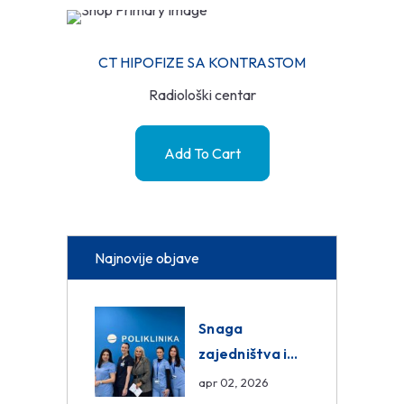
CT HIPOFIZE SA KONTRASTOM
Radiološki centar
Add To Cart
Najnovije objave
Snaga
zajedništva i
razmjena
apr 02, 2026