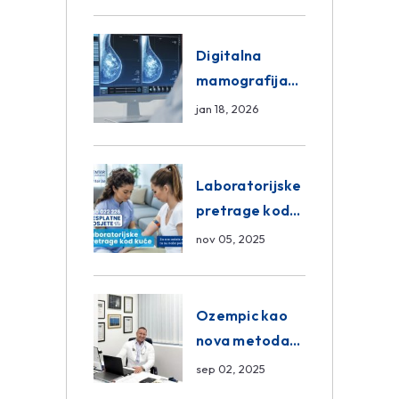
znanja unutar
ASA Medical
Group
Digitalna
mamografija
Sarajevo –
jan 18, 2026
Pregled
Eurofarm
Centar
Laboratorijske
Poliklinika
pretrage kod
kuće – novo u
nov 05, 2025
Eurofam
Centar
Poliklinici
Ozempic kao
nova metoda
mršavljenja: da
sep 02, 2025
ili ne?