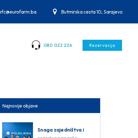
.efc@eurofarm.ba
Butmirska cesta 10, Sarajevo
080 022 226
Rezervacija
Najnovije objave
Snaga zajedništva i