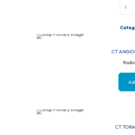
Categ
CT ANGIO
Radio
Add
CT TORA