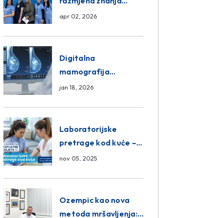
razmjena znanja
unutar ASA Medical
apr 02, 2026
Group
Digitalna
mamografija
Sarajevo – Pregled
jan 18, 2026
Eurofarm Centar
Poliklinika
Laboratorijske
pretrage kod kuće –
novo u Eurofam
nov 05, 2025
Centar Poliklinici
Ozempic kao nova
metoda mršavljenja: