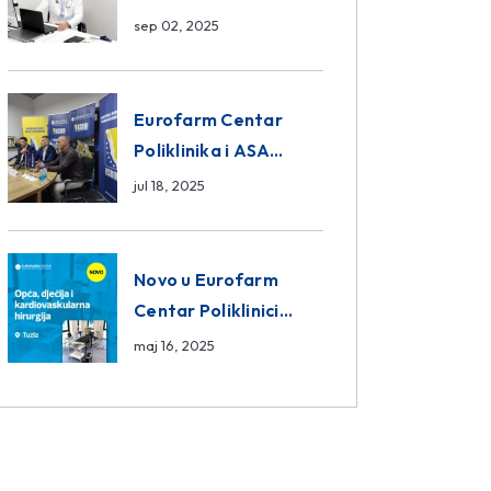
da ili ne?
sep 02, 2025
Eurofarm Centar
Poliklinika i ASA
CENTRAL osiguranje
jul 18, 2025
novi sponzori
Košarkaškog saveza
BiH
Novo u Eurofarm
Centar Poliklinici
Tuzla – opća, dječija i
maj 16, 2025
kardiovaskularna
hirurgija