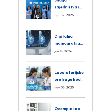
Snaga
zajedništva i
razmjena
apr 02, 2026
znanja unutar
ASA Medical
Group
Digitalna
mamografija
Sarajevo –
jan 18, 2026
Pregled
Eurofarm
Centar
Laboratorijske
Poliklinika
pretrage kod
kuće – novo u
nov 05, 2025
Eurofam
Centar
Poliklinici
Ozempic kao