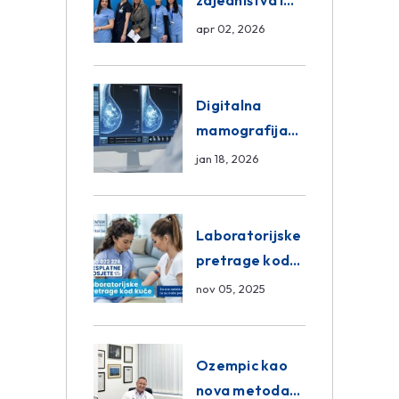
zajedništva i
razmjena
apr 02, 2026
znanja unutar
ASA Medical
Group
Digitalna
mamografija
Sarajevo –
jan 18, 2026
Pregled
Eurofarm
Centar
Laboratorijske
Poliklinika
pretrage kod
kuće – novo u
nov 05, 2025
Eurofam
Centar
Poliklinici
Ozempic kao
nova metoda