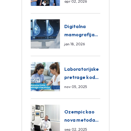
razmjena
apr 02, 2026
znanja unutar
ASA Medical
Group
Digitalna
mamografija
Sarajevo –
jan 18, 2026
Pregled
Eurofarm
Centar
Laboratorijske
Poliklinika
pretrage kod
kuće – novo u
nov 05, 2025
Eurofam
Centar
Poliklinici
Ozempic kao
nova metoda
mršavljenja: da
sep 02, 2025