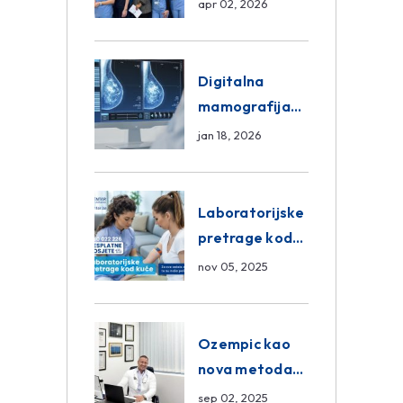
razmjena
apr 02, 2026
znanja unutar
ASA Medical
Group
Digitalna
mamografija
Sarajevo –
jan 18, 2026
Pregled
Eurofarm
Centar
Laboratorijske
Poliklinika
pretrage kod
kuće – novo u
nov 05, 2025
Eurofam
Centar
Poliklinici
Ozempic kao
nova metoda
mršavljenja: da
sep 02, 2025