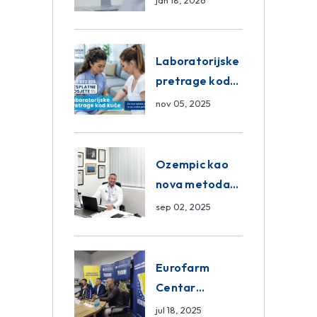
jan 18, 2026
Pregled
Eurofarm
Centar
Laboratorijske
Poliklinika
pretrage kod
kuće – novo u
nov 05, 2025
Eurofam
Centar
Poliklinici
Ozempic kao
nova metoda
mršavljenja: da
sep 02, 2025
ili ne?
Eurofarm
Centar
Poliklinika i
jul 18, 2025