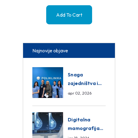
Add To Cart
Najnovije objave
Snaga
zajedništva i
razmjena
apr 02, 2026
znanja unutar
ASA Medical
Group
Digitalna
mamografija
Sarajevo –