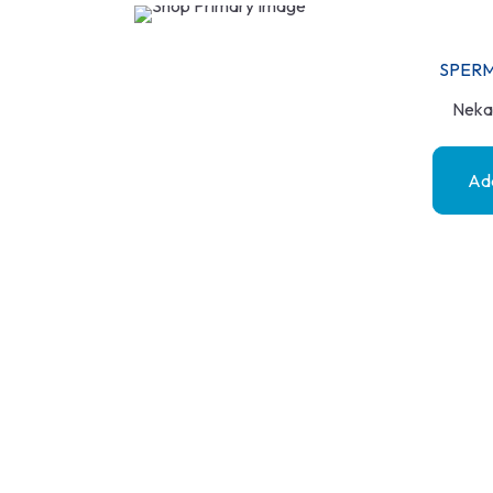
SPER
Neka
Add