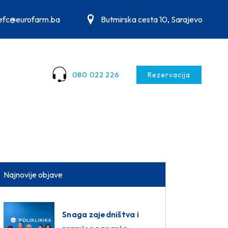
.efc@eurofarm.ba
Butmirska cesta 10, Sarajevo
080 022 226
Rezervacija
Najnovije objave
Snaga zajedništva i