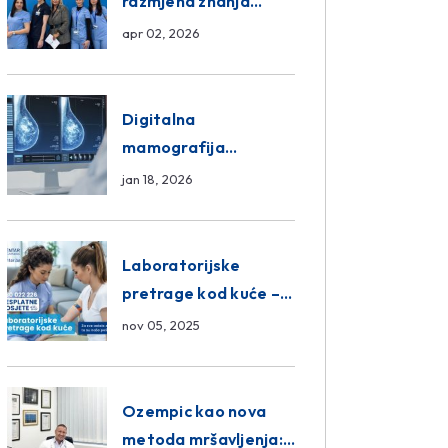
razmjena znanja
unutar ASA Medical
apr 02, 2026
Group
Digitalna
mamografija
Sarajevo – Pregled
jan 18, 2026
Eurofarm Centar
Poliklinika
Laboratorijske
pretrage kod kuće –
novo u Eurofam
nov 05, 2025
Centar Poliklinici
Ozempic kao nova
metoda mršavljenja: