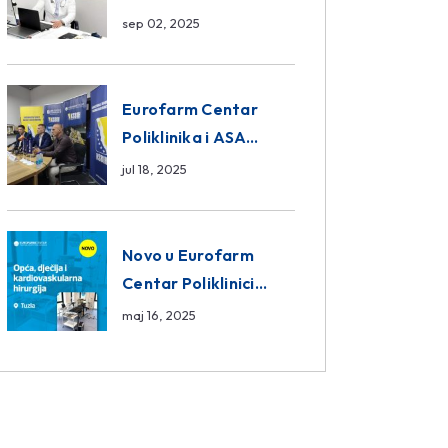
da ili ne?
sep 02, 2025
Eurofarm Centar
Poliklinika i ASA
CENTRAL osiguranje
jul 18, 2025
novi sponzori
Košarkaškog saveza
BiH
Novo u Eurofarm
Centar Poliklinici
Tuzla – opća, dječija i
maj 16, 2025
kardiovaskularna
hirurgija