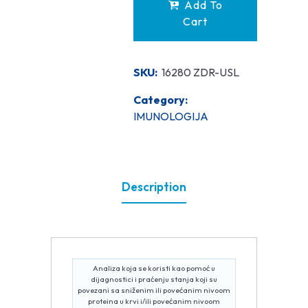
Add To
Cart
SKU:
16280 ZDR-USL
Category:
IMUNOLOGIJA
Description
Analiza koja se koristi kao pomoć u
dijagnostici i praćenju stanja koji su
povezani sa sniženim ili povećanim nivoom
proteina u krvi i/ili povećanim nivoom