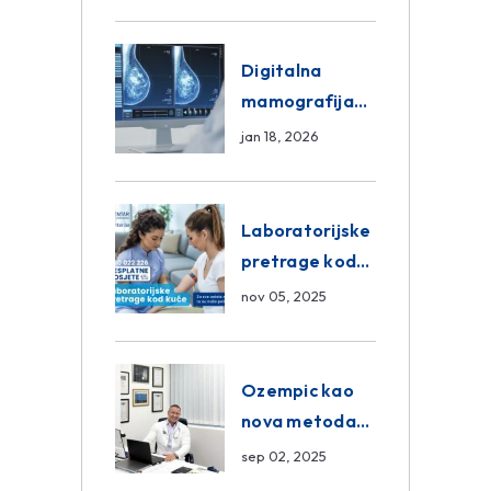
znanja unutar
ASA Medical
Group
Digitalna
mamografija
Sarajevo –
jan 18, 2026
Pregled
Eurofarm
Centar
Laboratorijske
Poliklinika
pretrage kod
kuće – novo u
nov 05, 2025
Eurofam
Centar
Poliklinici
Ozempic kao
nova metoda
mršavljenja: da
sep 02, 2025
ili ne?