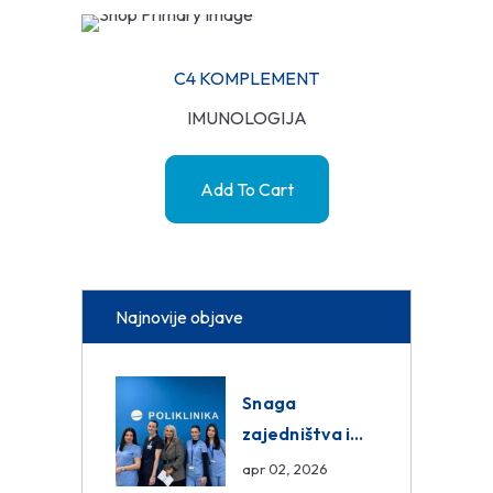
C4 KOMPLEMENT
IMUNOLOGIJA
Add To Cart
Najnovije objave
Snaga
zajedništva i
razmjena
apr 02, 2026